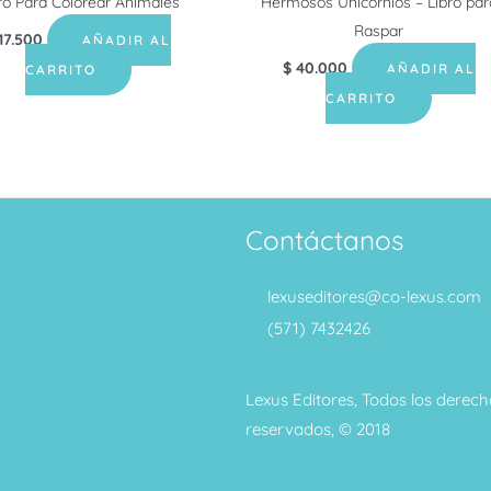
ro Para Colorear Animales
Hermosos Unicornios – Libro par
Raspar
17.500
AÑADIR AL
$
40.000
AÑADIR AL
CARRITO
CARRITO
Contáctanos
lexuseditores@co-lexus.com
(571) 7432426
Lexus Editores, Todos los derech
reservados, © 2018