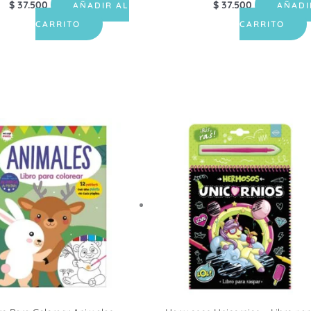
$
37.500
$
37.500
AÑADIR AL
AÑADI
CARRITO
CARRITO