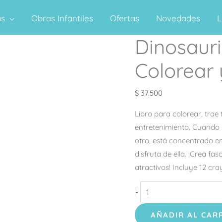
as
Obras Infantiles
Ofertas
Novedades
L
Dinosauri
Dinosaurios
–
Colorear 
Libro
para
$
37.500
Colorear
y
Libro para colorear, tra
Actividades
entretenimiento. Cuando u
cantidad
otro, está concentrado en
disfruta de ella. ¡Crea fa
atractivos! Incluye 12 cr
-
AÑADIR AL CAR