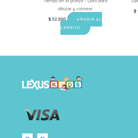
Tiempo en la granja – Libro para
Lib
dibujar y colorear
$
$
52.500
AÑADIR AL
CARRITO