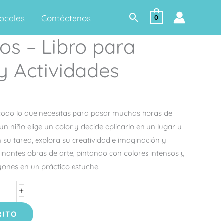
Buscar
ocales
Contáctenos
0
os – Libro para
y Actividades
e todo lo que necesitas para pasar muchas horas de
n niño elige un color y decide aplicarlo en un lugar u
 su tarea, explora su creatividad e imaginación y
scinantes obras de arte, pintando con colores intensos y
ayones en un práctico estuche.
+
RITO