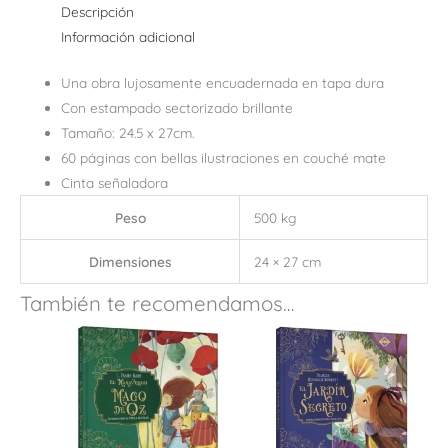
Descripción
Información adicional
Una obra lujosamente encuadernada en tapa dura
Con estampado sectorizado brillante
Tamaño: 24.5 x 27cm.
60 páginas con bellas ilustraciones en couché mate
Cinta señaladora
Peso
500 kg
Dimensiones
24 × 27 cm
También te recomendamos…