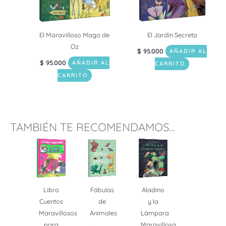
El Maravilloso Mago de
El Jardín Secreto
Oz
$
95.000
AÑADIR AL
$
95.000
AÑADIR AL
CARRITO
CARRITO
TAMBIÉN TE RECOMENDAMOS...
Libro
Fábulas
Aladino
Cuentos
de
y la
Maravillosos
Animales
Lámpara
para
Maravillosa