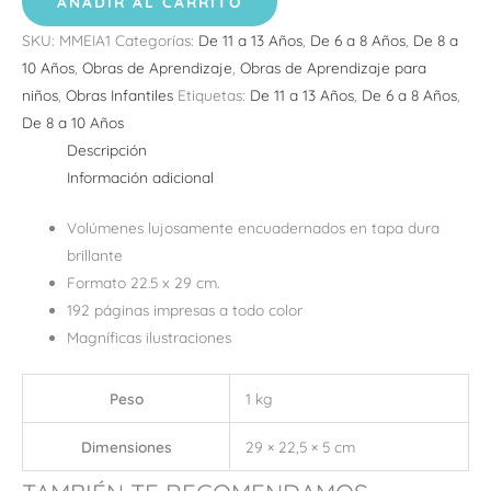
AÑADIR AL CARRITO
SKU:
MMEIA1
Categorías:
De 11 a 13 Años
,
De 6 a 8 Años
,
De 8 a
10 Años
,
Obras de Aprendizaje
,
Obras de Aprendizaje para
niños
,
Obras Infantiles
Etiquetas:
De 11 a 13 Años
,
De 6 a 8 Años
,
De 8 a 10 Años
Descripción
Información adicional
Volúmenes lujosamente encuadernados en tapa dura
brillante
Formato 22.5 x 29 cm.
192 páginas impresas a todo color
Magníficas ilustraciones
Peso
1 kg
Dimensiones
29 × 22,5 × 5 cm