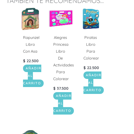
TAMBIÉN TE RECOMENDAMOS...
Rapunzel
Alegres
Piratas
Libro
Princesa
Libro
Con Asa
Libro
Para
De
Colorear
$
22.500
Actividades
$
22.500
AÑADIR
Para
AÑADIR
AL
Colorear
AL
CARRITO
$
37.500
CARRITO
AÑADIR
AL
CARRITO