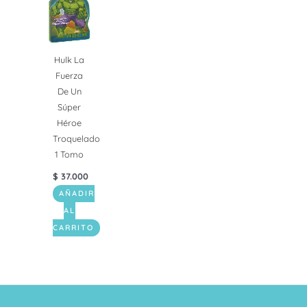
Hulk La
Fuerza
De Un
Súper
Héroe
Troquelado
1 Tomo
$
37.000
AÑADIR
AL
CARRITO