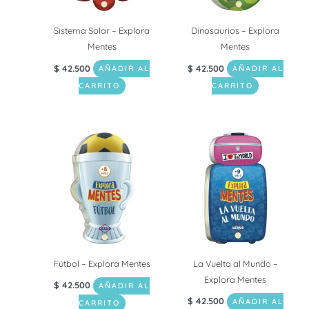
Sistema Solar – Explora
Dinosaurios – Explora
Mentes
Mentes
$
42.500
$
42.500
AÑADIR AL
AÑADIR AL
CARRITO
CARRITO
Fútbol – Explora Mentes
La Vuelta al Mundo –
Explora Mentes
$
42.500
AÑADIR AL
$
42.500
AÑADIR AL
CARRITO