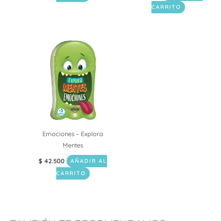
CARRITO
Emociones – Explora
Mentes
$
42.500
AÑADIR AL
CARRITO