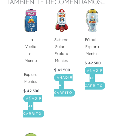
TAMBIÉN TE RECOMENDAMOS...
La
Sistema
Fútbol –
Vuelta
Solar –
Explora
al
Explora
Mentes
Mundo
Mentes
$
42.500
–
$
42.500
AÑADIR
Explora
AÑADIR
AL
Mentes
AL
CARRITO
$
42.500
CARRITO
AÑADIR
AL
CARRITO