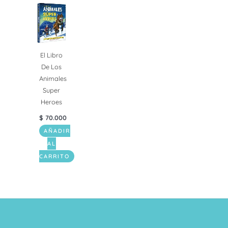
El Libro
De Los
Animales
Super
Heroes
$
70.000
AÑADIR
AL
CARRITO