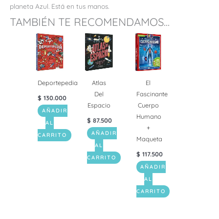
planeta Azul. Está en tus manos.
TAMBIÉN TE RECOMENDAMOS...
Deportepedia
Atlas
El
Del
Fascinante
$
130.000
Espacio
Cuerpo
AÑADIR
Humano
$
87.500
AL
+
AÑADIR
CARRITO
Maqueta
AL
$
117.500
CARRITO
AÑADIR
AL
CARRITO