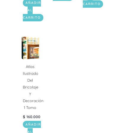
AÑADIR
CARRITO
AL
CARRITO
Atlas
Ilustrado
Del
Bricolaje
Y
Decoración
1 Tomo
$
160.000
AÑADIR
AL