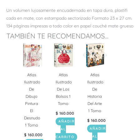
Un volumen lujosamente encuadernado en tapa dura, plastifi
cada en mate, con estampado sectorizado Formato 23 x 27 cm.
134 páginas impresas a todo color en papel couché mate grueso
TAMBIÉN TE RECOMENDAMOS...
Atlas
Atlas
Atlas
Ilustrado
Ilustrado
Ilustrado
De
De Los
De
Dibujo
Bolsos 1
Historia
Pintura
Tomo
Del Arte
El
1 Tomo
$
160.000
Desnudo
$
160.000
AÑADIR
1 Tomo
AÑADIR
AL
$
160.000
AL
CARRITO