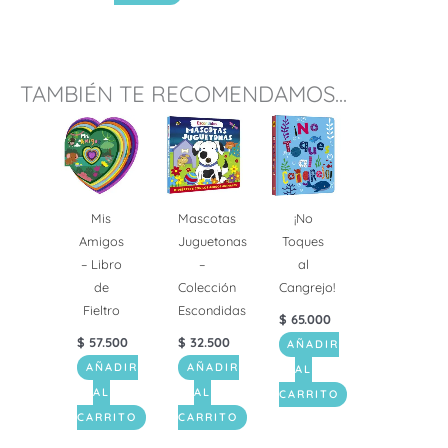
TAMBIÉN TE RECOMENDAMOS...
Mis
Mascotas
¡No
Amigos
Juguetonas
Toques
– Libro
–
al
de
Colección
Cangrejo!
Fieltro
Escondidas
$
65.000
$
57.500
$
32.500
AÑADIR
AÑADIR
AÑADIR
AL
AL
AL
CARRITO
CARRITO
CARRITO