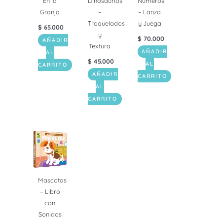
En la
Dinosaurios
Números
Granja
–
– Lanza
Troquelados
y Juega
$
65.000
y
$
70.000
AÑADIR
Textura
AÑADIR
AL
$
45.000
AL
CARRITO
AÑADIR
CARRITO
AL
CARRITO
Mascotas
– Libro
con
Sonidos