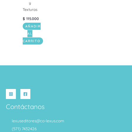
y
Texturas
$
115.000
AÑADIR
AL
CARRITO
Contáctanos
lexuseditores@co-lexus.com
(571) 7432426