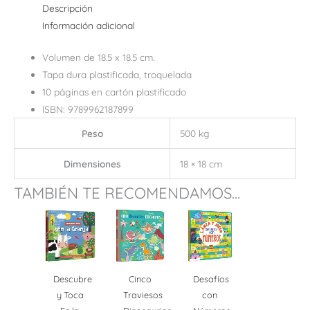
Descripción
Información adicional
Volumen de 18.5 x 18.5 cm.
Tapa dura plastificada, troquelada
10 páginas en cartón plastificado
ISBN: 9789962187899
Peso
500 kg
Dimensiones
18 × 18 cm
TAMBIÉN TE RECOMENDAMOS...
Descubre
Cinco
Desafíos
y Toca
Traviesos
con