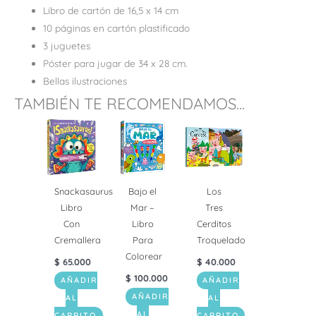
Libro de cartón de 16,5 x 14 cm
10 páginas en cartón plastificado
3 juguetes
Póster para jugar de 34 x 28 cm.
Bellas ilustraciones
TAMBIÉN TE RECOMENDAMOS...
Snackasaurus
Bajo el
Los
Libro
Mar –
Tres
Con
Libro
Cerditos
Cremallera
Para
Troquelado
Colorear
$
65.000
$
40.000
$
100.000
AÑADIR
AÑADIR
AÑADIR
AL
AL
AL
CARRITO
CARRITO