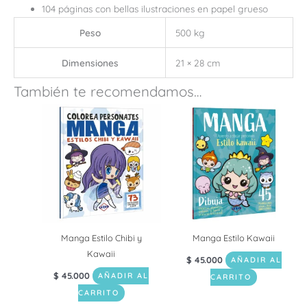
104 páginas con bellas ilustraciones en papel grueso
Peso
500 kg
Dimensiones
21 × 28 cm
También te recomendamos…
Manga Estilo Chibi y
Manga Estilo Kawaii
Kawaii
$
45.000
AÑADIR AL
$
45.000
AÑADIR AL
CARRITO
CARRITO