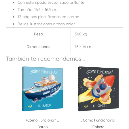
Con estampado sectorizado brillante
Tamaño: 16.5 x 16.5 cm.
12 páginas plastificadas en cartón
Bellas ilustraciones a todo color
Peso
500 kg
Dimensiones
16 × 16 cm
También te recomendamos…
¿Cómo Funciona? El
¿Cómo Funciona? El
Barco
Cohete