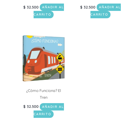
$
32.500
$
32.500
AÑADIR AL
AÑADIR AL
CARRITO
CARRITO
¿Cómo Funciona? El
Tren
$
32.500
AÑADIR AL
CARRITO