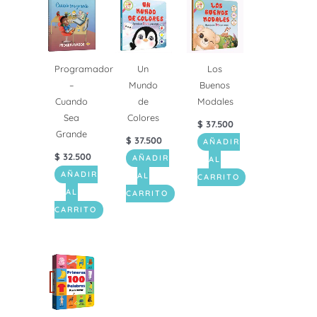
Programador
Un
Los
–
Mundo
Buenos
Cuando
de
Modales
Sea
Colores
$
37.500
Grande
$
37.500
AÑADIR
$
32.500
AÑADIR
AL
AÑADIR
AL
CARRITO
AL
CARRITO
CARRITO