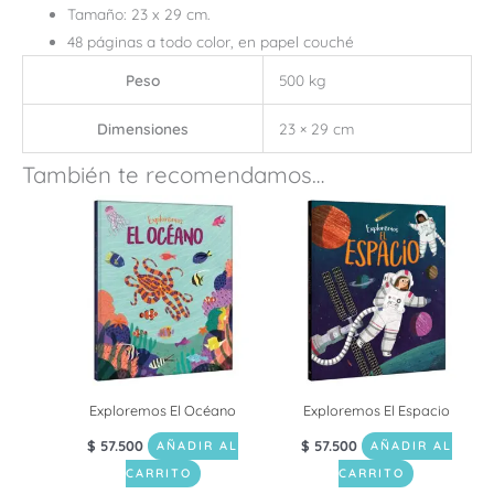
Tamaño: 23 x 29 cm.
48 páginas a todo color, en papel couché
Peso
500 kg
Dimensiones
23 × 29 cm
También te recomendamos…
Exploremos El Océano
Exploremos El Espacio
$
57.500
$
57.500
AÑADIR AL
AÑADIR AL
CARRITO
CARRITO