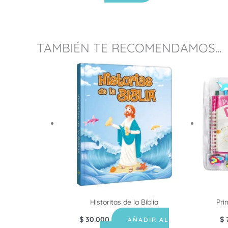
TAMBIÉN TE RECOMENDAMOS...
Historitas de la Biblia
Pri
$
30.000
$
AÑADIR AL