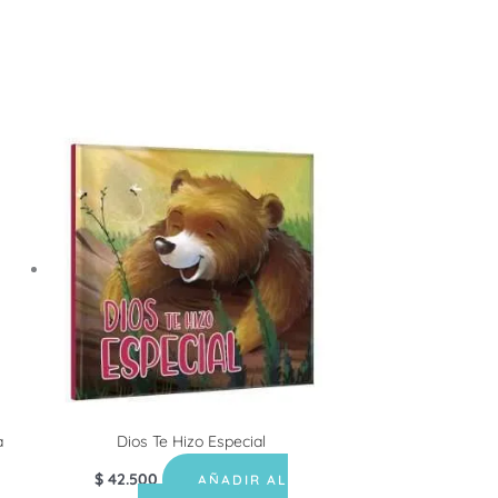
a
Dios Te Hizo Especial
$
42.500
AÑADIR AL