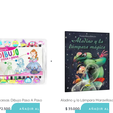
ncesas Dibujo Paso A Paso
Aladino y la Lámpara Maravillos
72.500
$
35.000
AÑADIR AL
AÑADIR AL