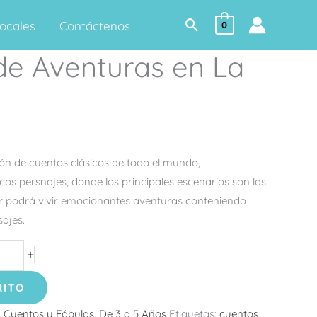
Buscar
ocales
Contáctenos
0
de Aventuras en La
n de cuentos clásicos de todo el mundo,
cos persnajes, donde los principales escenarios son las
or podrá vivir emocionantes aventuras conteniendo
sajes.
+
RITO
:
Cuentos y Fábulas
,
De 3 a 5 Años
Etiquetas:
cuentos
,