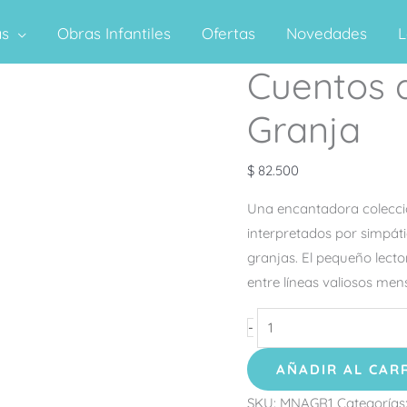
as
Obras Infantiles
Ofertas
Novedades
L
Cuentos 
Cuentos
de
Granja
Aventuras
en
$
82.500
La
Granja
Una encantadora colecció
cantidad
interpretados por simpáti
granjas. El pequeño lect
entre líneas valiosos men
-
AÑADIR AL CAR
SKU:
MNAGR1
Categorías