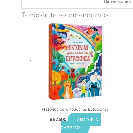
Dimensiones
También te recomendamos…
Historias para Todas las Estaciones
$
82.500
AÑADIR AL
CARRITO