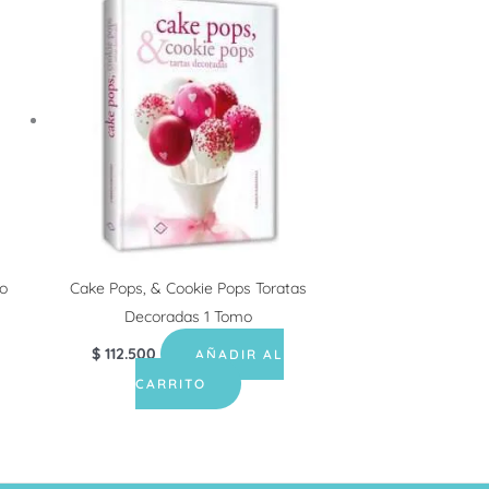
o
Cake Pops, & Cookie Pops Toratas
Decoradas 1 Tomo
$
112.500
AÑADIR AL
CARRITO