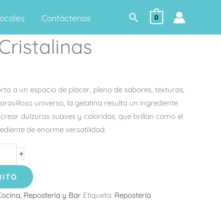
Buscar
ocales
Contáctenos
0
Cristalinas
rta a un espacio de placer, pleno de sabores, texturas,
ravilloso universo, la gelatina resulta un ingrediente
crear dulzuras suaves y coloridas, que brillan como el
grediente de enorme versatilidad.
+
RITO
Cocina, Repostería y Bar
Etiqueta:
Repostería