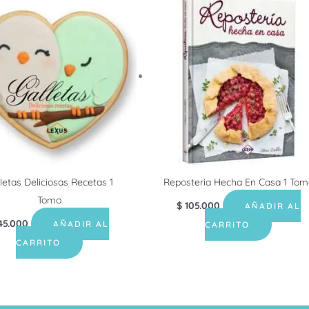
letas Deliciosas Recetas 1
Reposteria Hecha En Casa 1 Tom
Tomo
$
105.000
AÑADIR AL
45.000
AÑADIR AL
CARRITO
CARRITO