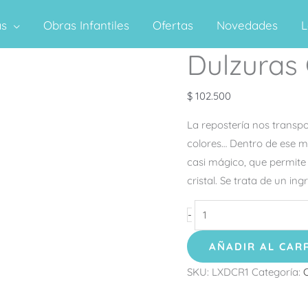
as
Obras Infantiles
Ofertas
Novedades
L
Dulzuras 
Dulzuras
Cristalinas
cantidad
$
102.500
La repostería nos transpo
colores… Dentro de ese ma
casi mágico, que permite 
cristal. Se trata de un in
-
AÑADIR AL CAR
SKU:
LXDCR1
Categoría: