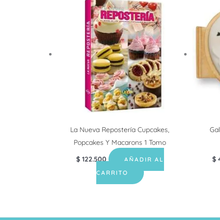
La Nueva Repostería Cupcakes,
Gal
Popcakes Y Macarons 1 Tomo
$
122.500
$
AÑADIR AL
CARRITO