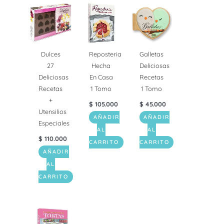
Dulces
Reposteria
Galletas
27
Hecha
Deliciosas
Deliciosas
En Casa
Recetas
Recetas
1 Tomo
1 Tomo
+
$
105.000
$
45.000
Utensilios
AÑADIR
AÑADIR
Especiales
AL
AL
$
110.000
CARRITO
CARRITO
AÑADIR
AL
CARRITO