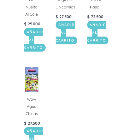
Vuelta
Unicornios
Paso
Al Cole
$
27.500
$
72.500
$
25.000
AÑADIR
AÑADIR
AÑADIR
AL
AL
AL
CARRITO
CARRITO
CARRITO
Wow
Agua
Chicas
$
27.500
AÑADIR
AL