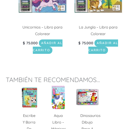
Unicornios – Libro para
La Jungla – Libro para
Colorear
Colorear
$
75.000
$
75.000
AÑADIR AL
AÑADIR AL
CARRITO
CARRITO
TAMBIÉN TE RECOMENDAMOS...
Escribe
Aqua
Dinosaurios
Y Borra
Libro –
Dibujo
De
Mágicos
Paso A