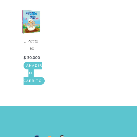
El Patito
Feo
$
30.000
AÑADIR
AL
CARRITO