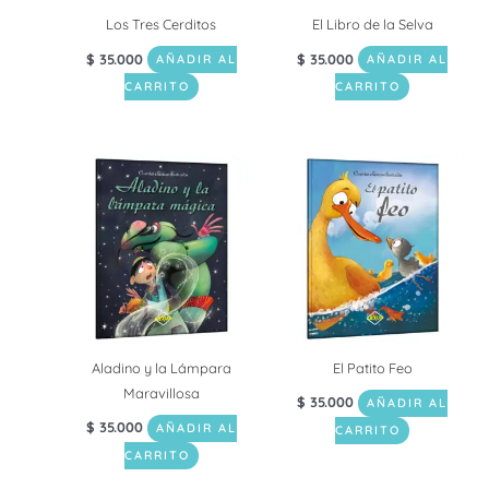
Los Tres Cerditos
El Libro de la Selva
$
35.000
$
35.000
AÑADIR AL
AÑADIR AL
CARRITO
CARRITO
Aladino y la Lámpara
El Patito Feo
Maravillosa
$
35.000
AÑADIR AL
$
35.000
AÑADIR AL
CARRITO
CARRITO