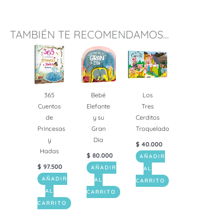
TAMBIÉN TE RECOMENDAMOS...
365
Bebé
Los
Cuentos
Elefante
Tres
de
y su
Cerditos
Princesas
Gran
Troquelado
y
Día
$
40.000
Hadas
$
80.000
AÑADIR
$
97.500
AÑADIR
AL
AÑADIR
AL
CARRITO
AL
CARRITO
CARRITO