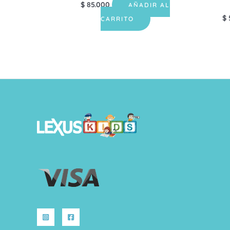
$
85.000
AÑADIR AL
$
CARRITO