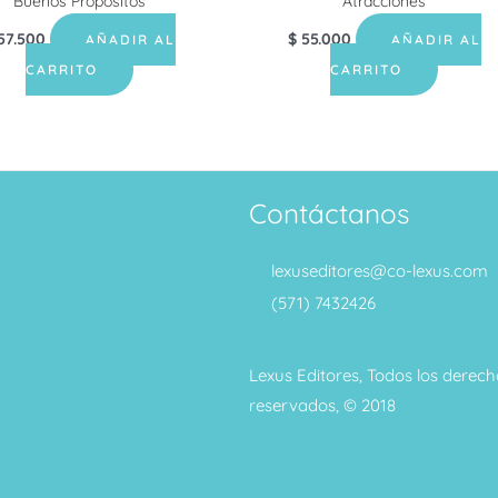
Buenos Propósitos
Atracciones
57.500
$
55.000
AÑADIR AL
AÑADIR AL
CARRITO
CARRITO
Contáctanos
lexuseditores@co-lexus.com
(571) 7432426
Lexus Editores, Todos los derech
reservados, © 2018