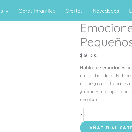
as
Obras Infantiles
Ofertas
Novedades
L
Emocione
Emociones
para
Pequeño
los
más
$
60.000
Pequeños
cantidad
Hablar de emociones
no
a este libro de actividad
de juegos y actividades d
¡Conocer tu propio mundo
aventura!
-
AÑADIR AL CAR