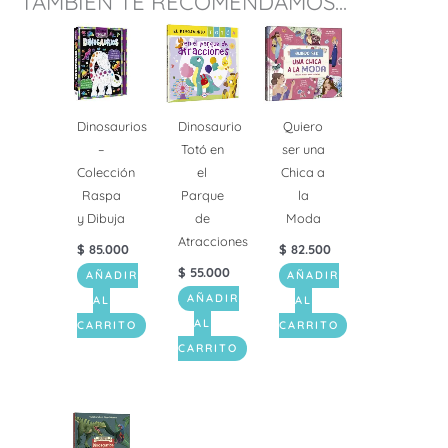
TAMBIÉN TE RECOMENDAMOS...
Dinosaurios
Dinosaurio
Quiero
–
Totó en
ser una
Colección
el
Chica a
Raspa
Parque
la
y Dibuja
de
Moda
Atracciones
$
85.000
$
82.500
$
55.000
AÑADIR
AÑADIR
AÑADIR
AL
AL
AL
CARRITO
CARRITO
CARRITO