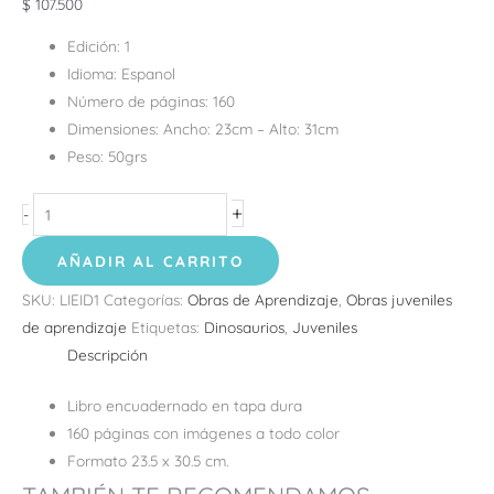
$
107.500
Edición:
1
Idioma:
Espanol
Número de páginas:
160
Dimensiones:
Ancho: 23cm – Alto: 31cm
Peso:
50grs
+
-
AÑADIR AL CARRITO
SKU:
LIEID1
Categorías:
Obras de Aprendizaje
,
Obras juveniles
de aprendizaje
Etiquetas:
Dinosaurios
,
Juveniles
Descripción
Libro encuadernado en tapa dura
160 páginas con imágenes a todo color
Formato 23.5 x 30.5 cm.