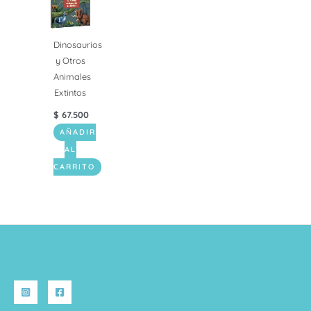
Dinosaurios
y Otros
Animales
Extintos
$
67.500
AÑADIR
AL
CARRITO