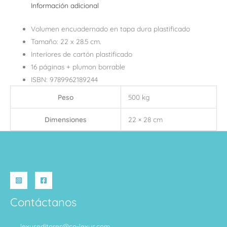
Información adicional
Volumen encuadernado en tapa dura plastificado
Tamaño: 22 x 28.5 cm.
Interiores de cartón plastificado
16 páginas + plumon borrable
ISBN: 9789962189244
Peso
500 kg
Dimensiones
22 × 28 cm
Contáctanos
lexuseditores@co-lexus.com