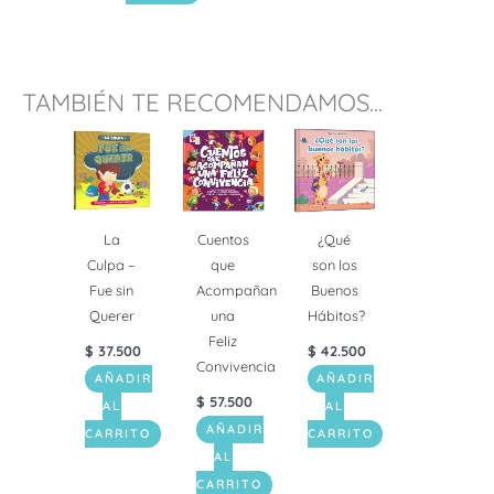
TAMBIÉN TE RECOMENDAMOS...
La
Cuentos
¿Qué
Culpa –
que
son los
Fue sin
Acompañan
Buenos
Querer
una
Hábitos?
Feliz
$
37.500
$
42.500
Convivencia
AÑADIR
AÑADIR
$
57.500
AL
AL
AÑADIR
CARRITO
CARRITO
AL
CARRITO