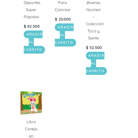
Deportes
Para
¡Buenas
Súper
Colorear
Noches!
Rápidas
–
$
25.000
Colección
$
82.500
AÑADIR
Toca y
AÑADIR
AL
Siente
AL
CARRITO
$
52.500
CARRITO
AÑADIR
AL
CARRITO
Libro
Conejo
en