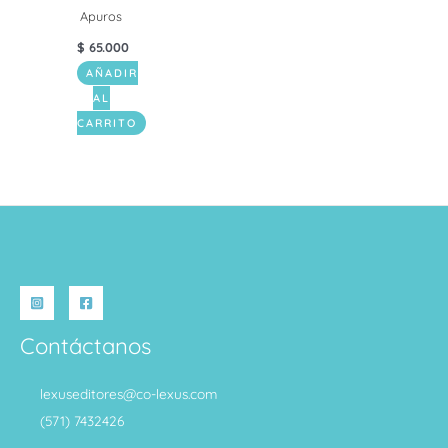
Apuros
$
65.000
AÑADIR
AL
CARRITO
Contáctanos
lexuseditores@co-lexus.com
(571) 7432426