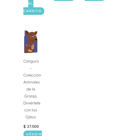
AL
CARRITO
Canguro
–
Colección
Animales
de la
Granja,
Diviértete
con los
Ojitos
$
27.500
AÑADIR