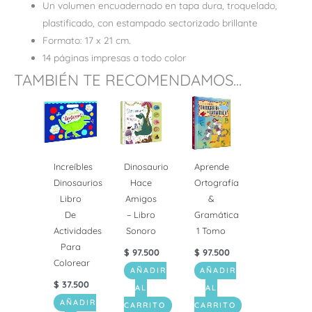
Un volumen encuadernado en tapa dura, troquelado,
plastificado, con estampado sectorizado brillante
Formato: 17 x 21 cm.
14 páginas impresas a todo color
TAMBIÉN TE RECOMENDAMOS...
Increíbles
Dinosaurio
Aprende
Dinosaurios
Hace
Ortografía
Libro
Amigos
&
De
– Libro
Gramática
Actividades
Sonoro
1 Tomo
Para
$
97.500
$
97.500
Colorear
AÑADIR
AÑADIR
$
37.500
AL
AL
AÑADIR
CARRITO
CARRITO