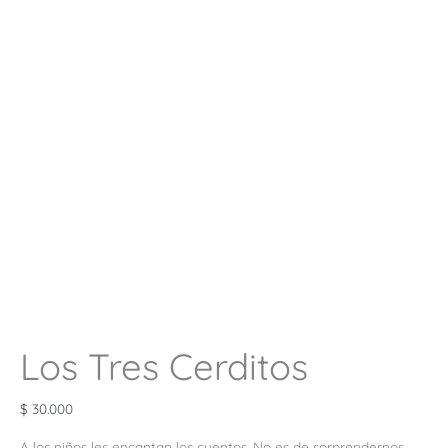
Los Tres Cerditos
$
30.000
A los niños les encantan los cuentos. No es de sorprendernos,