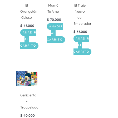
El
Mamá
El Traje
Orangután
Te Amo
Nuevo
Celoso
del
$
70.000
Emperador
$
45.000
AÑADIR
$
35.000
AÑADIR
AL
AÑADIR
AL
CARRITO
AL
CARRITO
CARRITO
Cenicienta
–
Troquelado
$
40.000