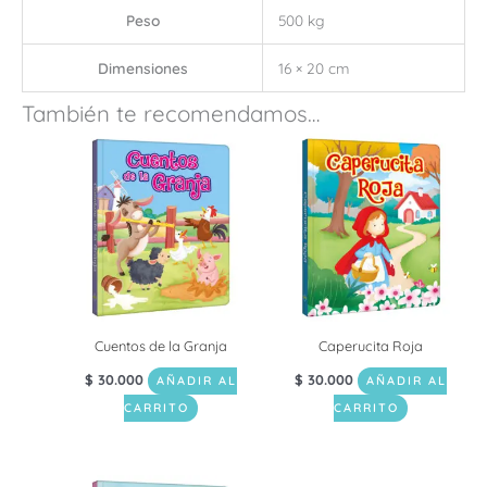
Peso
500 kg
Dimensiones
16 × 20 cm
También te recomendamos…
Cuentos de la Granja
Caperucita Roja
$
30.000
$
30.000
AÑADIR AL
AÑADIR AL
CARRITO
CARRITO