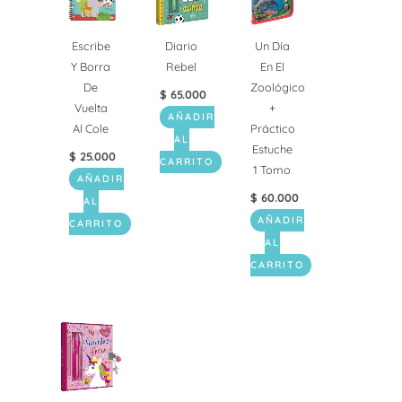
Escribe
Diario
Un Día
Y Borra
Rebel
En El
De
Zoológico
$
65.000
Vuelta
+
AÑADIR
Al Cole
Práctico
AL
Estuche
$
25.000
CARRITO
1 Tomo
AÑADIR
$
60.000
AL
AÑADIR
CARRITO
AL
CARRITO