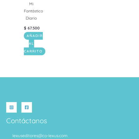
Mi
Fantástico
Diario
$
67.500
AÑADIR
AL
CARRITO
Contáctanos
lexuseditores@co-lexus.com