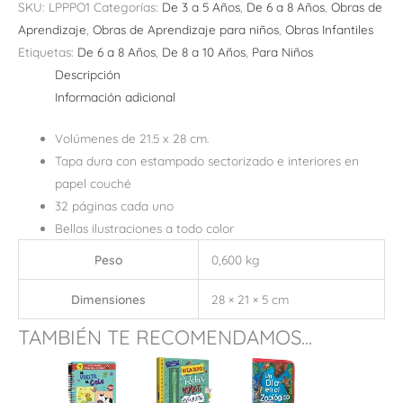
SKU:
LPPPO1
Categorías:
De 3 a 5 Años
,
De 6 a 8 Años
,
Obras de
Aprendizaje
,
Obras de Aprendizaje para niños
,
Obras Infantiles
Etiquetas:
De 6 a 8 Años
,
De 8 a 10 Años
,
Para Niños
Descripción
Información adicional
Volúmenes de 21.5 x 28 cm.
Tapa dura con estampado sectorizado e interiores en
papel couché
32 páginas cada uno
Bellas ilustraciones a todo color
Peso
0,600 kg
Dimensiones
28 × 21 × 5 cm
TAMBIÉN TE RECOMENDAMOS...