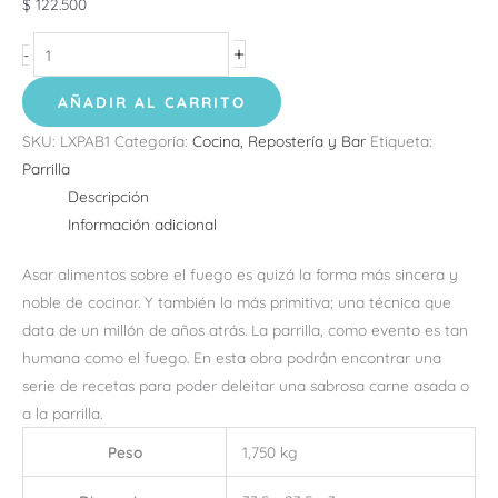
$
122.500
+
-
AÑADIR AL CARRITO
SKU:
LXPAB1
Categoría:
Cocina, Repostería y Bar
Etiqueta:
Parrilla
Descripción
Información adicional
Asar alimentos sobre el fuego es quizá la forma más sincera y
noble de cocinar. Y también la más primitiva; una técnica que
data de un millón de años atrás. La parrilla, como evento es tan
humana como el fuego. En esta obra podrán encontrar una
serie de recetas para poder deleitar una sabrosa carne asada o
a la parrilla.
Peso
1,750 kg