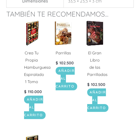
Dimensiones
33,5 × 23,5 × 3 cm
TAMBIÉN TE RECOMENDAMOS...
Crea Tu
Parrillas
El Gran
Propia
Libro
$
102.500
Hamburguesa
de las
AÑADIR
Espiralado
Parrilladas
AL
1 Tomo
$
102.500
CARRITO
$
110.000
AÑADIR
AÑADIR
AL
AL
CARRITO
CARRITO