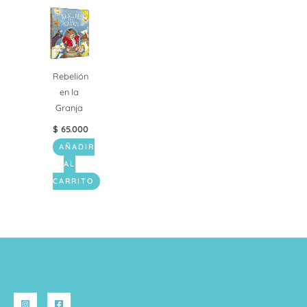
Rebelión
en la
Granja
$
65.000
AÑADIR
AL
CARRITO