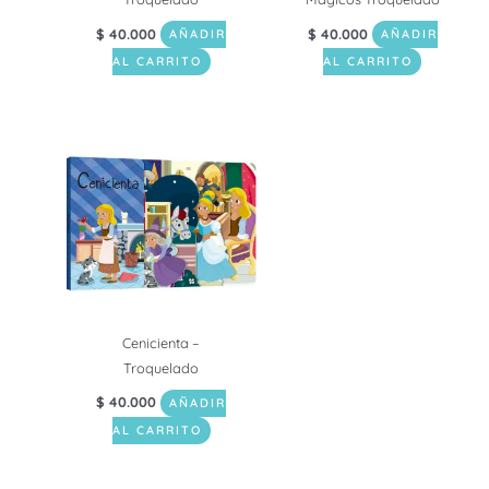
$
40.000
$
40.000
AÑADIR
AÑADIR
AL CARRITO
AL CARRITO
Cenicienta –
Troquelado
$
40.000
AÑADIR
AL CARRITO