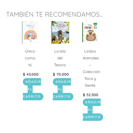
TAMBIÉN TE RECOMENDAMOS...
Único
La Isla
Lindos
como
del
Animales
tú
Tesoro
–
Colección
$
45.000
$
70.000
Toca y
AÑADIR
AÑADIR
Siente
AL
AL
$
52.500
CARRITO
CARRITO
AÑADIR
AL
CARRITO