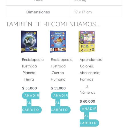
Dimensiones
17 × 17 cm
TAMBIÉN TE RECOMENDAMOS...
Enciclopedia
Enciclopedia
Aprendamos
Ilustrada
Ilustrada
Colores,
Planeta
Cuerpo
Abecedario,
Tierra
Humano
Formas
y
$
55.000
$
55.000
Números
AÑADIR
AÑADIR
$
60.000
AL
AL
AÑADIR
CARRITO
CARRITO
AL
CARRITO