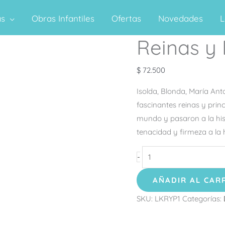
as
Obras Infantiles
Ofertas
Novedades
L
Reinas y 
Reinas
y
Princesas
$
72.500
cantidad
Isolda, Blonda, María Anto
fascinantes reinas y prin
mundo y pasaron a la hist
tenacidad y firmeza a la
-
AÑADIR AL CAR
SKU:
LKRYP1
Categorías: