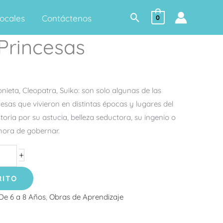
Buscar
ocales
Contáctenos
0
Princesas
nieta, Cleopatra, Suiko: son solo algunas de las
cesas que vivieron en distintas épocas y lugares del
oria por su astucia, belleza seductora, su ingenio o
 hora de gobernar.
+
RITO
De 6 a 8 Años
,
Obras de Aprendizaje