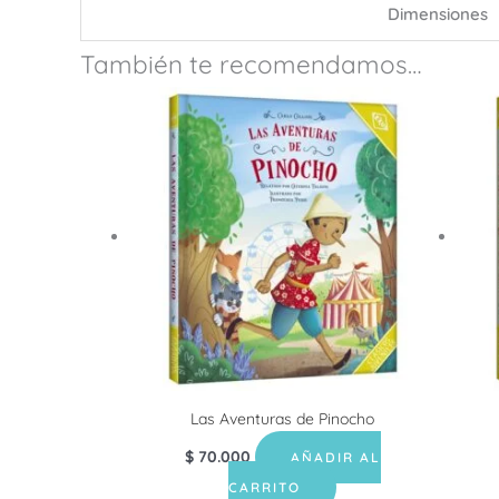
Dimensiones
También te recomendamos…
Las Aventuras de Pinocho
$
70.000
AÑADIR AL
CARRITO