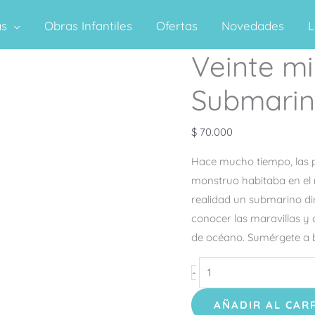
as
Obras Infantiles
Ofertas
Novedades
L
Veinte mi
Veinte
mil
Submari
Leguas
de
$
70.000
viaje
Submarino
Hace mucho tiempo, las 
cantidad
monstruo habitaba en el 
realidad un submarino dir
conocer las maravillas y
de océano. Sumérgete a bo
-
AÑADIR AL CAR