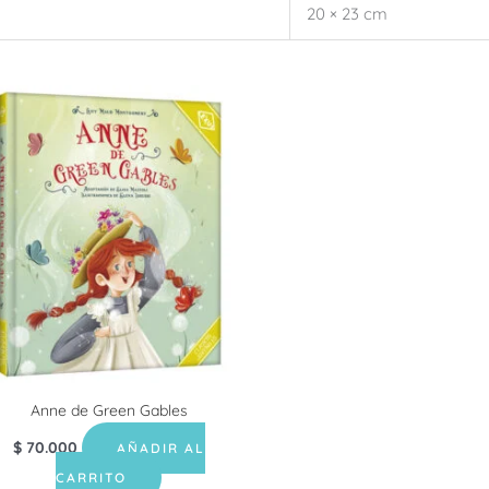
20 × 23 cm
Anne de Green Gables
$
70.000
AÑADIR AL
CARRITO