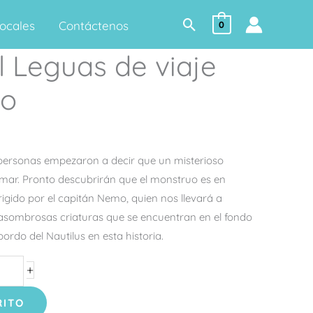
Buscar
ocales
Contáctenos
0
l Leguas de viaje
no
personas empezaron a decir que un misterioso
mar. Pronto descubrirán que el monstruo es en
igido por el capitán Nemo, quien nos llevará a
 asombrosas criaturas que se encuentran en el fondo
rdo del Nautilus en esta historia.
+
RITO