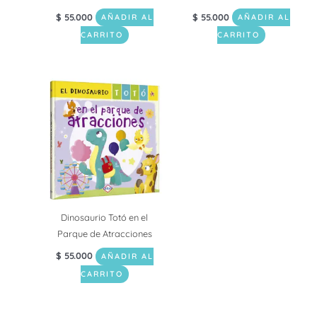
$
55.000
$
55.000
AÑADIR AL
AÑADIR AL
CARRITO
CARRITO
Dinosaurio Totó en el
Parque de Atracciones
$
55.000
AÑADIR AL
CARRITO