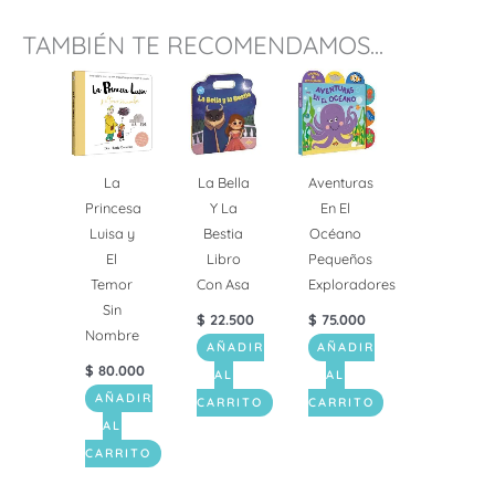
TAMBIÉN TE RECOMENDAMOS...
La
La Bella
Aventuras
Princesa
Y La
En El
Luisa y
Bestia
Océano
El
Libro
Pequeños
Temor
Con Asa
Exploradores
Sin
$
22.500
$
75.000
Nombre
AÑADIR
AÑADIR
$
80.000
AL
AL
AÑADIR
CARRITO
CARRITO
AL
CARRITO