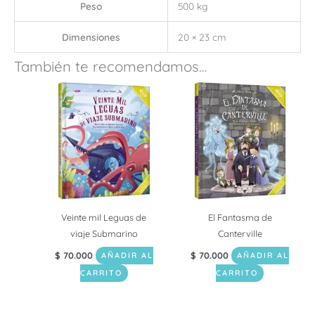
Peso
500 kg
Dimensiones
20 × 23 cm
También te recomendamos…
Veinte mil Leguas de
El Fantasma de
viaje Submarino
Canterville
$
70.000
$
70.000
AÑADIR AL
AÑADIR AL
CARRITO
CARRITO