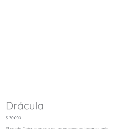
Drácula
$
70.000
El conde Drácula es uno de los personajes literarios más