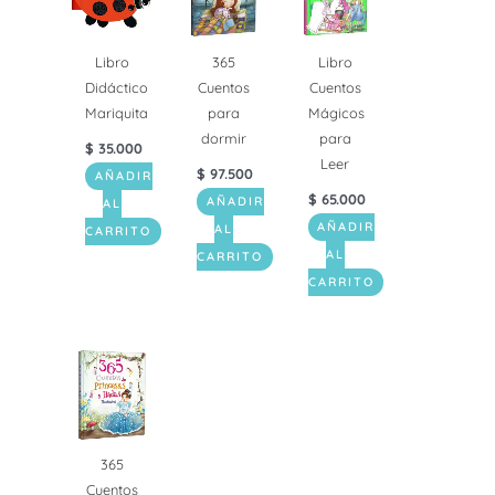
Libro
365
Libro
Didáctico
Cuentos
Cuentos
Mariquita
para
Mágicos
dormir
para
$
35.000
Leer
$
97.500
AÑADIR
$
65.000
AÑADIR
AL
AÑADIR
AL
CARRITO
AL
CARRITO
CARRITO
365
Cuentos